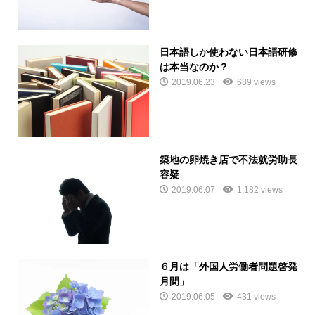
日本語しか使わない日本語研修
は本当なのか？
2019.06.23
689 views
築地の卵焼き店で不法就労助長
容疑
2019.06.07
1,182 views
６月は「外国人労働者問題啓発
月間」
2019.06.05
431 views