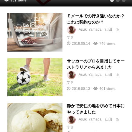
931 views
1
2
3
Ｅメールでの行き違いなのか？
これは契約なのか？
Asuki Yamada 山田 あ
すき
2019.08.14
749 views
サッカーのプロを目指してオー
ストラリアから来ました
Asuki Yamada 山田 あ
すき
2019.08.13
401 views
静かで安住の地を求めて日本に
やってきました
Asuki Yamada 山田 あ
すき