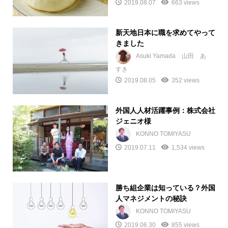
2019.08.07
663 views
新天地日本に職を求めてやって
きました
Asuki Yamada 山田 あ
すき
2019.08.05
352 views
外国人人材活躍事例：株式会社
ジェニオ様
KONNO TOMIYASU
2019.07.11
1,534 views
勝ち組企業は知っている？外国
人マネジメントの秘訣
KONNO TOMIYASU
2019.06.30
855 views