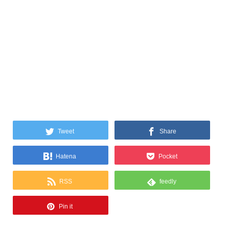
Tweet
Share
Hatena
Pocket
RSS
feedly
Pin it