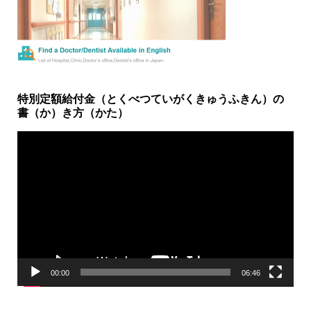
特別定額給付金（とくべつていがくきゅうふきん）の
書（か）き方（かた）
動
画
プ
レ
ー
ヤ
ー
00:00
06:46