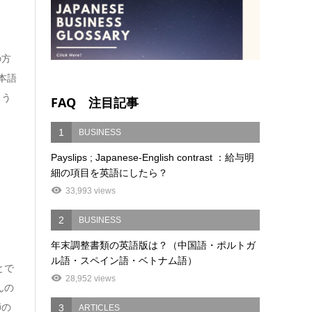
の方
本語
ょう
FAQ 注目記事
1
BUSINESS
Payslips ; Japanese-English contrast ：給与明
細の項目を英語にしたら？
33,993 views
2
BUSINESS
年末調整書類の英語版は？（中国語・ポルトガ
ル語・スペイン語・ベトナム語）
とで
28,952 views
んの
師の
3
ARTICLES