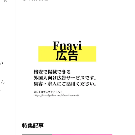
い
しん
~
特集記事