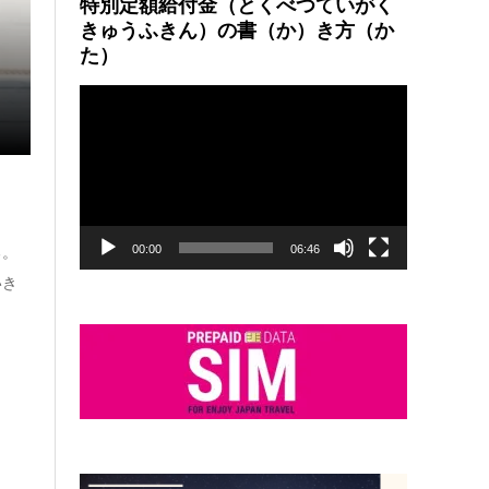
特別定額給付金（とくべつていがく
きゅうふきん）の書（か）き方（か
た）
SPYxFAMILY
動
931 views
画
プ
レ
ー
ヤ
ー
00:00
06:46
る。
いき
ま