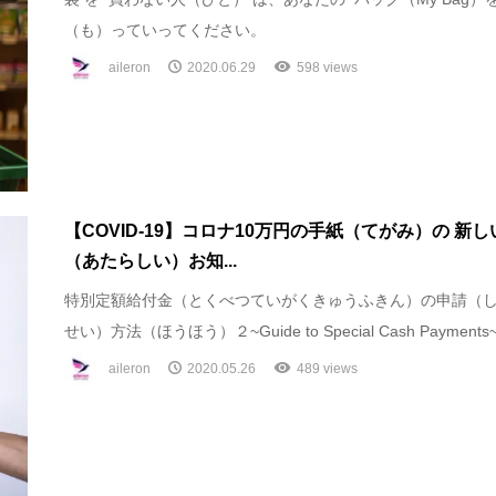
（も）っていってください。
aileron
2020.06.29
598 views
【COVID-19】コロナ10万円の手紙（てがみ）の 新し
（あたらしい）お知...
特別定額給付金（とくべつていがくきゅうふきん）の申請（
せい）方法（ほうほう）２~Guide to Special Cash Payments
aileron
2020.05.26
489 views