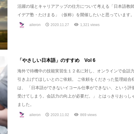
活躍の場とキャリアアップの仕方について考える「日本語教
イデア塾・たけまる」（仮称）を開催したいと思っています
aileron
2020.11.27
1,321 views
「やさしい日本語」のすすめ Vol 6
海外で待機中の技能実習生１２名に対し、オンラインで会話
引き上げてほしいとのご依頼。 ご依頼をくださった監理組合
は、 「日本語ができないイコール仕事ができない、という評
受けてしまう。会話力の向上が必要だ。」 とはっきりおっし
ました。
aileron
2020.11.02
869 views