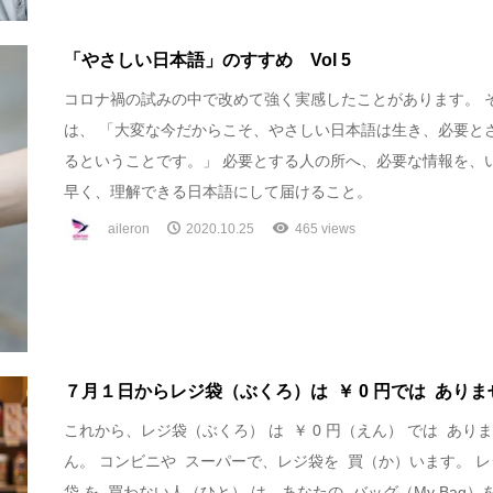
「やさしい日本語」のすすめ Vol 5
コロナ禍の試みの中で改めて強く実感したことがあります。 
は、 「大変な今だからこそ、やさしい日本語は生き、必要と
るということです。」 必要とする人の所へ、必要な情報を、
早く、理解できる日本語にして届けること。
aileron
2020.10.25
465 views
７月１日からレジ袋（ぶくろ）は ￥ 0 円では ありま
これから、レジ袋（ぶくろ） は ￥ 0 円（えん） では あり
ん。 コンビニや スーパーで、レジ袋を 買（か）います。 レ
袋 を 買わない人（ひと） は、あなたの バッグ（My Bag）