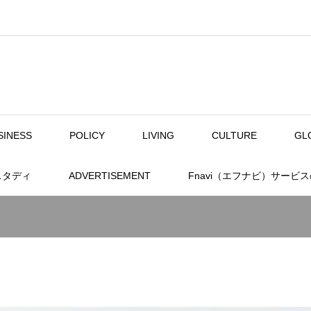
SINESS
POLICY
LIVING
CULTURE
GL
スタディ
ADVERTISEMENT
Fnavi（エフナビ）サービ