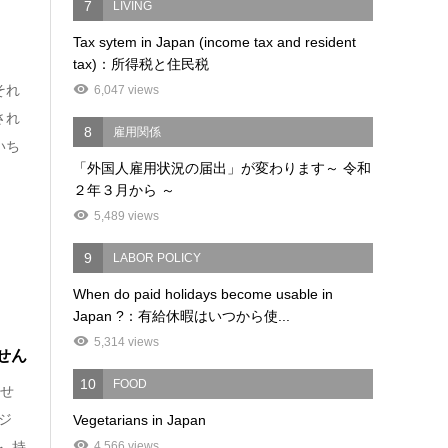
7
LIVING
Tax sytem in Japan (income tax and resident
tax)：所得税と住民税
それ
6,047 views
され
8
雇用関係
いち
「外国人雇用状況の届出」が変わります～ 令和
２年３月から ～
5,489 views
9
LABOR POLICY
When do paid holidays become usable in
Japan ?：有給休暇はいつから使...
5,314 views
せん
10
FOOD
ませ
ジ
Vegetarians in Japan
を 持
4,566 views