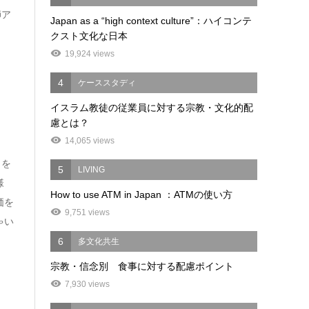
師ア
Japan as a “high context culture”：ハイコンテ
。
クスト文化な日本
19,924 views
4
ケーススタディ
イスラム教徒の従業員に対する宗教・文化的配
慮とは？
14,065 views
力を
5
LIVING
様
How to use ATM in Japan ：ATMの使い方
価を
9,751 views
ゃい
6
多文化共生
宗教・信念別 食事に対する配慮ポイント
7,930 views