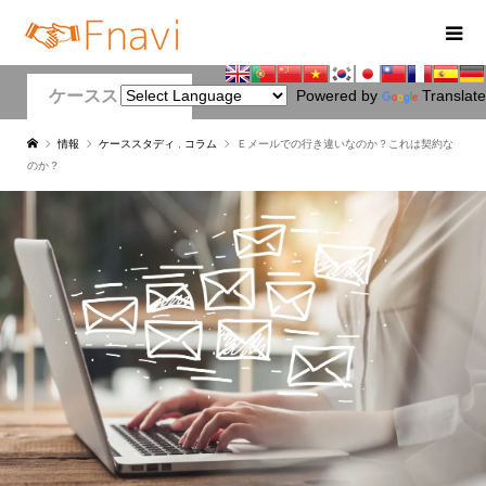
ケーススタディ
Powered by
Translate
情報
ケーススタディ
,
コラム
Ｅメールでの行き違いなのか？これは契約な
のか？