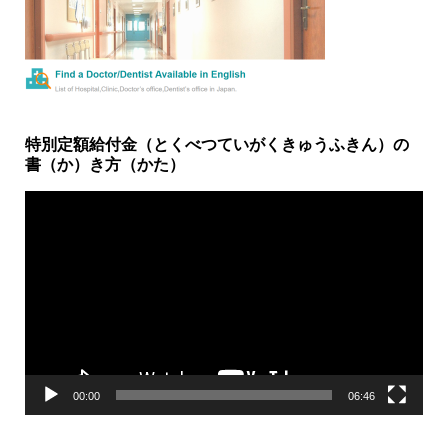
特別定額給付金（とくべつていがくきゅうふきん）の
書（か）き方（かた）
動
画
プ
レ
ー
ヤ
ー
00:00
06:46