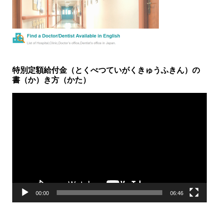
特別定額給付金（とくべつていがくきゅうふきん）の
書（か）き方（かた）
動
画
プ
レ
ー
ヤ
ー
00:00
06:46