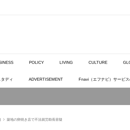
SINESS
POLICY
LIVING
CULTURE
GL
スタディ
ADVERTISEMENT
Fnavi（エフナビ）サービ
連
築地の卵焼き店で不法就労助長容疑