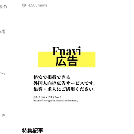
4,565 views
等の
る場
かっ
・さ
特集記事