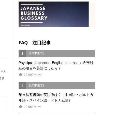
FAQ 注目記事
1
BUSINESS
Payslips ; Japanese-English contrast ：給与明
細の項目を英語にしたら？
」の
33,992 views
検さ
2
BUSINESS
年末調整書類の英語版は？（中国語・ポルトガ
ル語・スペイン語・ベトナム語）
28,951 views