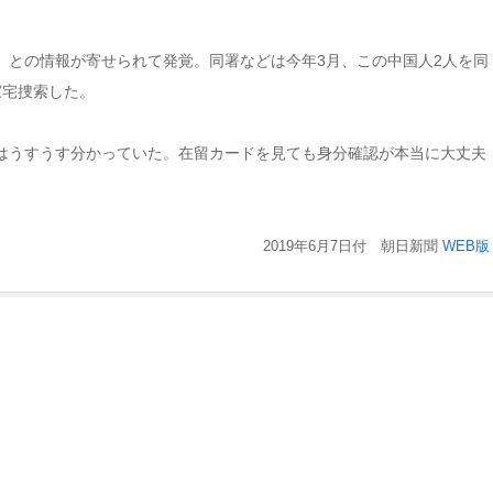
」との情報が寄せられて発覚。同署などは今年3月、この中国人2人を同
家宅捜索した。
はうすうす分かっていた。在留カードを見ても身分確認が本当に大丈夫
2019年6月7日付 朝日新聞
WEB版