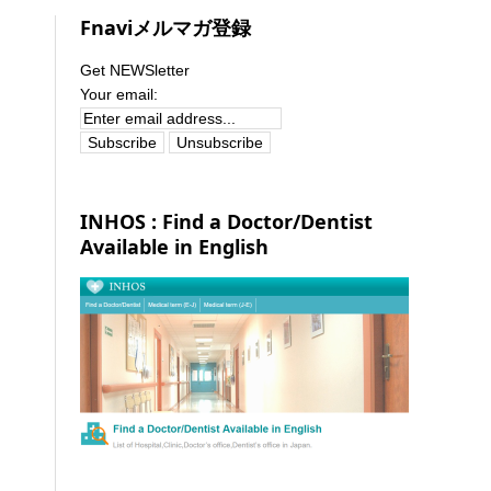
Fnaviメルマガ登録
Get NEWSletter
Your email:
INHOS : Find a Doctor/Dentist
Available in English