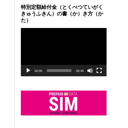
特別定額給付金（とくべつていがく
きゅうふきん）の書（か）き方（か
た）
動
画
プ
レ
ー
ヤ
ー
00:00
06:46