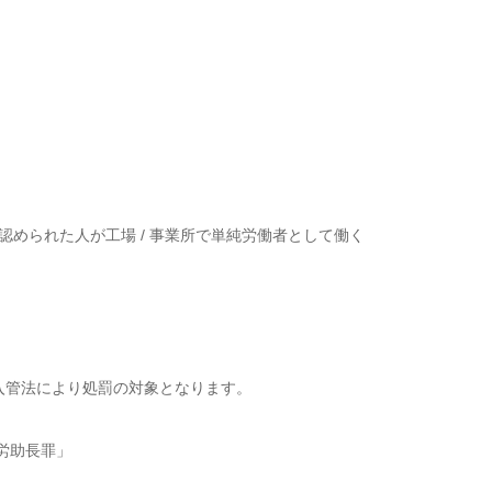
められた人が工場 / 事業所で単純労働者として働く
入管法により処罰の対象となります。
労助長罪」