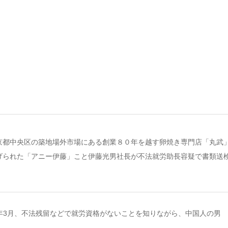
京都中央区の築地場外市場にある創業８０年を越す卵焼き専門店「丸武
げられた「アニー伊藤」こと伊藤光男社長が不法就労助長容疑で書類送
今年3月、不法残留などで就労資格がないことを知りながら、中国人の男