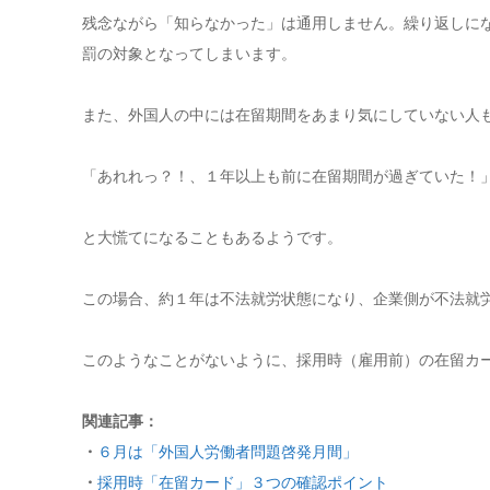
残念ながら「知らなかった」は通用しません。繰り返しに
罰の対象となってしまいます。
また、外国人の中には在留期間をあまり気にしていない人
「あれれっ？！、１年以上も前に在留期間が過ぎていた！
と大慌てになることもあるようです。
この場合、約１年は不法就労状態になり、企業側が不法就
このようなことがないように、採用時（雇用前）の在留カ
関連記事：
・
６月は「外国人労働者問題啓発月間」
・
採用時「在留カード」３つの確認ポイント