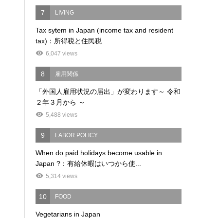
7
LIVING
Tax sytem in Japan (income tax and resident
tax)：所得税と住民税
6,047 views
8
雇用関係
「外国人雇用状況の届出」が変わります～ 令和
２年３月から ～
5,488 views
9
LABOR POLICY
When do paid holidays become usable in
Japan ?：有給休暇はいつから使...
5,314 views
10
FOOD
Vegetarians in Japan