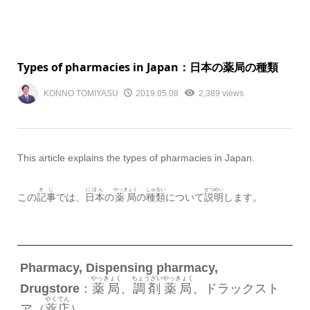
Types of pharmacies in Japan：日本の薬局の種類
KONNO TOMIYASU
2019.05.08
2,389 views
This article explains the types of pharmacies in Japan.
きじ
にほん
やっきょく
しゅるい
せつめい
この
記事
では、
日本
の
薬局
の
種類
について
説明
します。
Pharmacy, Dispensing pharmacy,
やっきょく
ちょうざい
やっきょく
Drugstore
：
薬局
、
調剤
薬局
、ドラックスト
やくてん
ア（
薬店
）