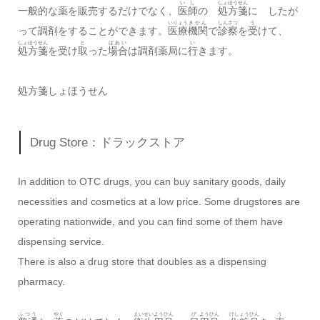
いし
しょほうせん
一般的な薬を販売するだけでなく、
医師
の
処方箋
に したが
いりょう
きかん
しんさつ
う
って調剤をすることができます。
医療
機関
で
診察
を
受
けて、
しょほうせん
と
ばあい
い
処方箋
を受け
取
った
場合
は調剤薬局に
行
きます。
処方箋しょほうせん
Drug Store：ドラックストア
In addition to OTC drugs, you can buy sanitary goods, daily
necessities and cosmetics at a low price. Some drugstores are
operating nationwide, and you can find some of them have
dispensing service.
There is also a drug store that doubles as a dispensing
pharmacy.
ふつう
やく
えいせい
ようひん
び
ようひん
けしょう
ひん
う