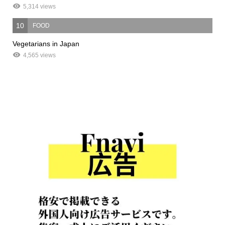
5,314 views
10
FOOD
Vegetarians in Japan
4,565 views