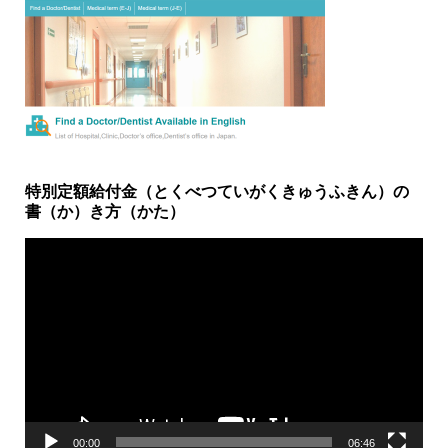
特別定額給付金（とくべつていがくきゅうふきん）の
書（か）き方（かた）
動
画
プ
レ
ー
ヤ
ー
00:00
06:46