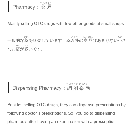
やっきょく
Pharmacy：
薬局
Mainly selling OTC drugs with few other goods at small shops.
くすり
いがい
しょうひん
ちい
一般的な
薬
を販売しています。薬
以外
の
商品
はあまりない
小
さ
みせ
おお
なお
店
が
多
いです。
ちょうざい
やっきょく
Dispensing Pharmacy：
調剤
薬局
Besides selling OTC drugs, they can dispense prescriptions by
following doctor’s prescriptions. So, you go to dispensing
pharmacy after having an examination with a prescription.