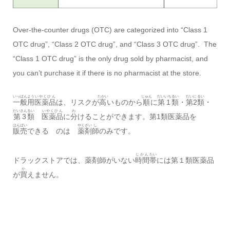
Over-the-counter drugs (OTC) are categorized into “Class 1
OTC drug”, “Class 2 OTC drug”, and “Class 3 OTC drug”. The
“Class 1 OTC drug” is the only drug sold by pharmacist, and
you can’t purchase it if there is no pharmacist at the store.
いっぱん
よう
いやくひん
たかい
じゅん
だいいち
るい
だいに
るい
一般
用
医薬品
は、リスクが
高
いものから
順
に
第1
類
・
第2
類
・
だいさん
るい
いやくひん
わ
第3
類
医薬品
に
分
けることができます。第1類医薬品を
はんばい
やくざい
し
販売
できる のは
薬剤
師
のみです。
じかん
たい
ドラックストアでは、薬剤師がいない
時間
帯
には第１類医薬品
か
が
買
えません。