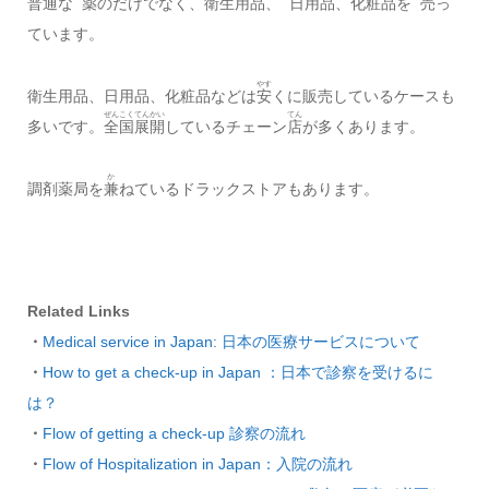
普通
な
薬
のだけでなく、
衛生
用品
、
日
用品
、
化粧
品
を
売
っ
ています。
やす
衛生用品、日用品、化粧品などは
安
くに販売しているケースも
ぜんこく
てんかい
てん
多いです。
全国
展開
しているチェーン
店
が多くあります。
か
調剤薬局を
兼
ねているドラックストアもあります。
Related Links
・
Medical service in Japan: 日本の医療サービスについて
・
How to get a check-up in Japan ：日本で診察を受けるに
は？
・
Flow of getting a check-up 診察の流れ
・
Flow of Hospitalization in Japan：入院の流れ