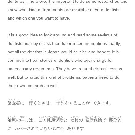
dentures. Therefore, it is important to do some researches and
know what kind of treatments are available at your dentists
and which one you want to have.
It is a good idea to look around and read some reviews of
dentists near by or ask friends for recommendations. Sadly,
not all the dentists in Japan would be nice and honest. It is
common to hear stories of dentists who over charge for
unnecessary treatments. They have to run their business as
well, but to avoid this kind of problems, patients need to do
their own research as well.
はいしゃ
い
よやく
歯医者
に
行
くときは 、
予約
をすることが できます。
ちりょう
なか
こくみん
けんこう
ほけん
しゃいん
けんこう
ほけん
ぶぶん
てき
治療
の
中
には 、
国民
健康
保険
と
社員
の
健康
保険
で
部分
的
に カバーされていないものも あります。