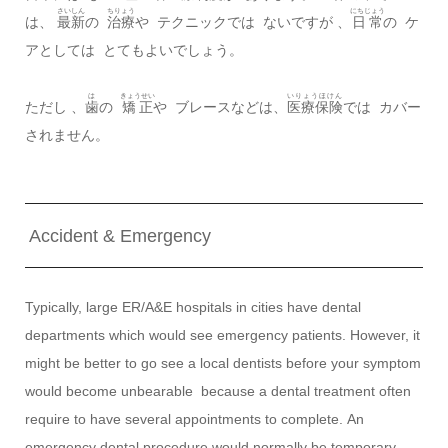
さいしん
ちりょう
にちじょう
は、
最新
の
治療
や テクニックでは ないですが 、
日常
の ケ
アとしては とてもよいでしょう。
は
きょうせい
いりょうほけん
ただし 、
歯
の
矯正
や ブレースなどは、
医療保険
では カバー
されません。
Accident & Emergency
Typically, large ER/A&E hospitals in cities have dental
departments which would see emergency patients. However, it
might be better to go see a local dentists before your symptom
would become unbearable because a dental treatment often
require to have several appointments to complete. An
emergency dental procedure would normally be temporary