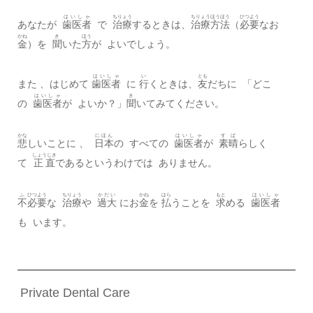
はいしゃ
ちりょう
ちりょうほうほう
ひつよう
あなたが
歯医者
で
治療
するときは、
治療方法
（
必要
なお
かね
き
ほう
金
）を
聞
いた
方
が よいでしょう。
はいしゃ
い
とも
また 、はじめて
歯医者
に
行
くときは、
友
だちに 「どこ
はいしゃ
き
の
歯医者
が よいか？」
聞
いてみてください。
かな
にほん
はいしゃ
すば
悲
しいことに 、
日本
の すべての
歯医者
が
素晴
らしく
しょうじき
て
正直
であるというわけでは ありません。
ふ
ひつよう
ちりょう
かだい
かね
はら
もと
はいしゃ
不
必要
な
治療
や
過大
にお
金
を
払
うことを
求
める
歯医者
も います。
Private Dental Care