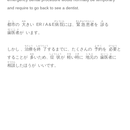
and require to go back to see a dentist.
とし
おお
びょういん
きんきゅう
かんじゃ
み
都市
の
大
きい ER / A＆E
病院
には、
緊急
患者
を
診
る
はいしゃ
歯医者
が います。
ちりょう
しゅうりょう
よやく
ひつよう
しかし 、
治療
を
終了
するまでに、たくさんの
予約
を
必要
と
おお
しょうじょう
かる
とき
じもと
はいしゃ
することが
多
いため、
症状
が
軽
い
時
に
地元
の
歯医者
に
そうだん
相談
したほうが いいです。