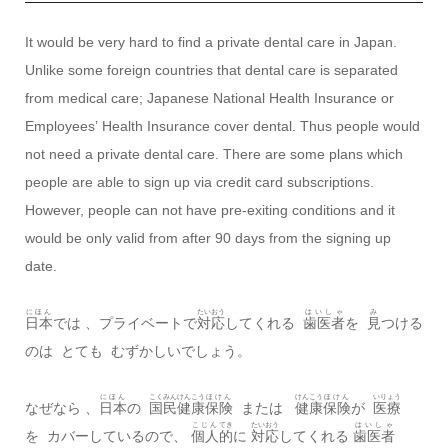
It would be very hard to find a private dental care in Japan.
Unlike some foreign countries that dental care is separated
from medical care; Japanese National Health Insurance or
Employees’ Health Insurance cover dental. Thus people would
not need a private dental care. There are some plans which
people are able to sign up via credit card subscriptions.
However, people can not have pre-exiting conditions and it
would be only valid from after 90 days from the signing up
date.
にほん
たいおう
はいしゃ
み
日本
では 、プライベートで
対応
してくれる
歯医者
を
見
つける
のは とても むずかしいでしょう。
にほん
こくみん
けんこう
ほけん
けんこう
ほけん
いりょう
なぜなら 、
日本
の
国民
健康
保険
または
健康
保険
が
医療
こじん
てき
たいおう
はいしゃ
を カバーしているので、
個人
的
に
対応
してくれる
歯医者