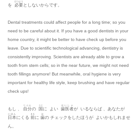
ひつよう
を
必要
としないからです。
Dental treatments could affect people for a long time; so you
need to be careful about it. If you have a good dentists in your
home country, it might be better to have check up before you
leave. Due to scientific technological advancing, dentistry is
consistently improving. Scientists are already able to grow a
tooth from stem cells; so in the near future, we might not need
tooth fillings anymore! But meanwhile, oral hygiene is very
important for healthy life style, keep brushing and have regular
check ups!
じぶん
くに
はいしゃ
もし 、
自分
の
国
に よい
歯医者
が いるならば 、あなたが
にほん
まえ
は
日本
にくる
前
に
歯
の チェックをしたほうが よいかもしれませ
ん。