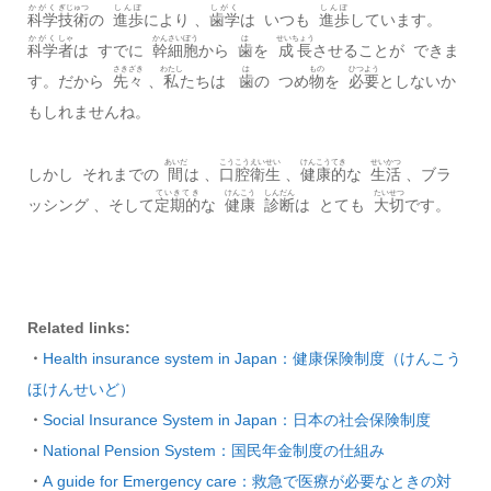
かがく
ぎじゅつ
しんぽ
しがく
しんぽ
科学
技術
の
進歩
により 、
歯学
は いつも
進歩
しています。
かがく
しゃ
かん
さいぼう
は
せいちょう
科学
者
は すでに
幹
細胞
から
歯
を
成長
させることが できま
さきざき
わたし
は
もの
ひつよう
す。だから
先々
、
私
たちは
歯
の つめ
物
を
必要
としないか
もしれませんね。
あいだ
こうこう
えいせい
けんこう
てき
せいかつ
しかし それまでの
間
は 、
口腔
衛生
、
健康
的
な
生活
、ブラ
ていきてき
けんこう
しんだん
たいせつ
ッシング 、そして
定期的
な
健康
診断
は とても
大切
です。
Related links:
・
Health insurance system in Japan：健康保険制度（けんこう
ほけんせいど）
・
Social Insurance System in Japan：日本の社会保険制度
・
National Pension System：国民年金制度の仕組み
・
A guide for Emergency care：救急で医療が必要なときの対