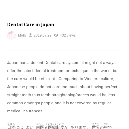
Dental Care in Japan
Molly
2019.07.29
432 views
Japan has a decent Dental care system; it might not always
offer the latest dental treatment or technique in the world, but
the care would be efficient. Comparing to Western culture,
Japanese people do not care too much about having perfect
straight teeth thus teeth-straightening/braces would be less
common amongst people and it is not covered by regular
medical insurances.
にほん
はいしゃ
いりょう
せいど
せかい
なか
日本
には よい
歯医者
医療
制度
が あります。
世界
の
中
で