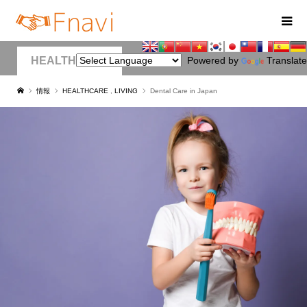
HEALTHCARE
Powered by
Translate
情報
HEALTHCARE
,
LIVING
Dental Care in Japan