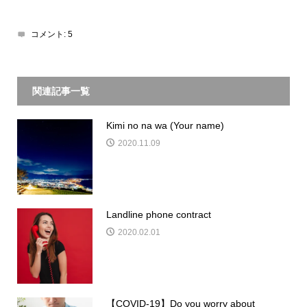
コメント:
5
関連記事一覧
Kimi no na wa (Your name)
2020.11.09
Landline phone contract
2020.02.01
【COVID-19】Do you worry about