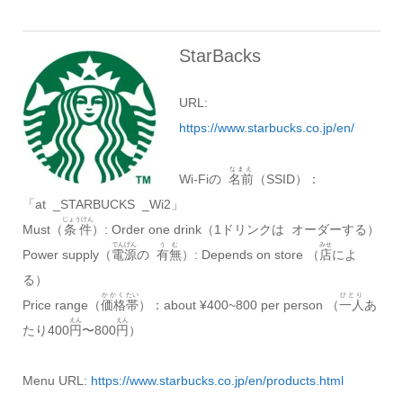
StarBacks
URL:
https://www.starbucks.co.jp/en/
なまえ
Wi-Fiの
名前
（SSID）：
「at _STARBUCKS _Wi2」
じょうけん
Must（
条件
）: Order one drink（1ドリンクは オーダーする）
でんげん
うむ
みせ
Power supply（
電源
の
有無
）: Depends on store （
店
によ
る）
かかく
たい
ひとり
Price range（
価格
帯
）：about ¥400~800 per person （
一人
あ
えん
えん
たり400
円
〜800
円
）
Menu URL:
https://www.starbucks.co.jp/en/products.html