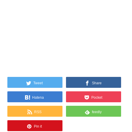
Tweet
Share
Hatena
Pocket
RSS
feedly
Pin it