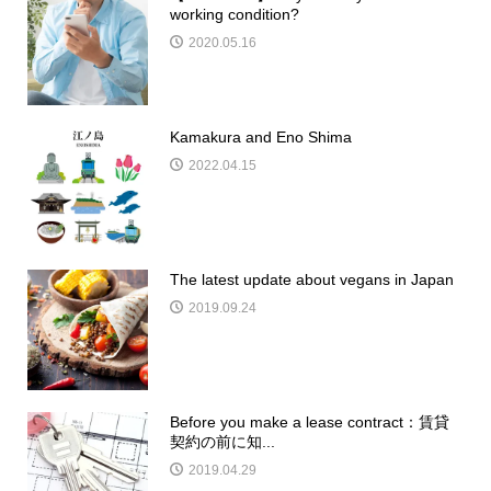
working condition?
2020.05.16
Kamakura and Eno Shima
2022.04.15
The latest update about vegans in Japan
2019.09.24
Before you make a lease contract：賃貸
契約の前に知...
2019.04.29