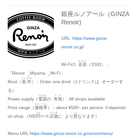
銀座ルノアール（GINZA
Renoir)
URL:
https://www.ginza-
renoir.co.jp/
なまえ
Wi-Fiの
名前
（SSID）：
「Renoir _Miyama _Wi-Fi」
じょうけん
Must（
条件
）：Order one drink（1ドリンクは オーダーす
る）
でんげん
うむ
Power supply（
電源
の
有無
）: All shops available
かかく
たい
Price range（
価格
帯
）：about ¥500~ per person ※depends
えん
てんぽ
こと
on shop （500
円
〜※
店舗
に より
異
なります）
Menu URL:
https://www.ginza-renoir.co.jp/renoir/menu/