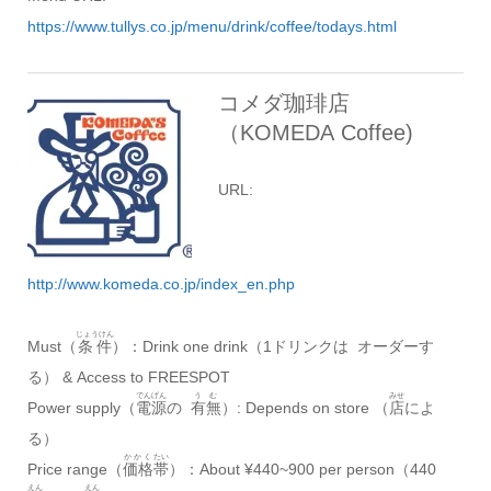
https://www.tullys.co.jp/menu/drink/coffee/todays.html
コメダ珈琲店
（KOMEDA Coffee)
URL:
http://www.komeda.co.jp/index_en.php
じょうけん
Must（
条件
）：Drink one drink（1ドリンクは オーダーす
る） & Access to FREESPOT
でんげん
うむ
みせ
Power supply（
電源
の
有無
）: Depends on store （
店
によ
る）
かかく
たい
Price range（
価格
帯
）：About ¥440~900 per person（440
えん
えん