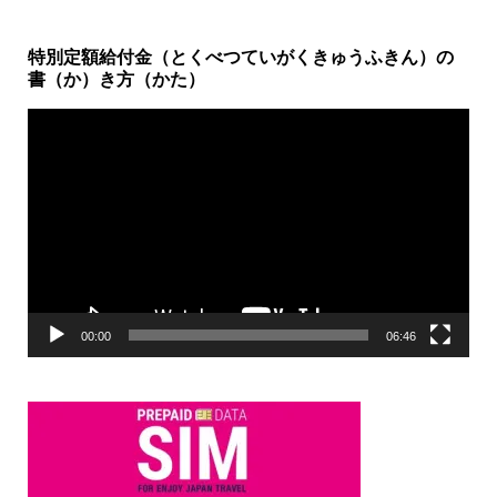
特別定額給付金（とくべつていがくきゅうふきん）の
書（か）き方（かた）
動
画
プ
レ
ー
ヤ
ー
00:00
06:46