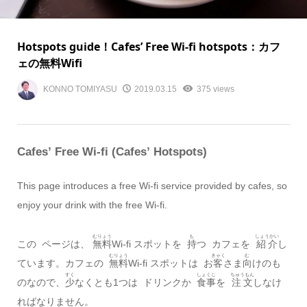
Hotspots guide！Cafes’ Free Wi-fi hotspots：カフ
ェの無料Wifi
KONNO TOMIYASU
2019.03.15
375 views
Cafes’ Free Wi-fi (Cafes’ Hotspots)
This page introduces a free Wi-fi service provided by cafes, so
enjoy your drink with the free Wi-fi.
むりょう
も
しょうかい
この ページは、
無料
Wi-fi スポットを
持
つ カフェを
紹介
し
むりょう
きゃく
む
ています。カフェの
無料
Wi-fi スポットは お
客
さま
向
けのも
すく
しょくじ
ちゅうもん
のなので、
少
なくとも1つは ドリンクか
食事
を
注文
しなけ
ればなりません。