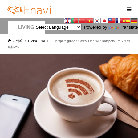
LIVING
Powered by
Translate
情報
LIVING
,
Wi-Fi
Hotspots guide！Cafes’ Free Wi-fi hotspots：カフェの
無料Wifi