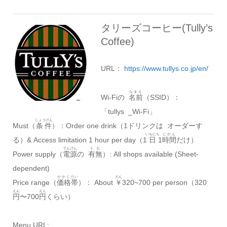
タリーズコーヒー(Tully’s
Coffee)
URL：
https://www.tullys.co.jp/en/
なまえ
Wi-Fiの
名前
（SSID）：
「tullys _Wi-Fi」
じょうけん
Must（
条件
）：Order one drink（1ドリンクは オーダーす
いちにち
じかん
る）& Access limitation 1 hour per day（1
日
1
時間
だけ）
でんげん
うむ
Power supply（
電源
の
有無
）: All shops available (Sheet-
dependent)
かかく
たい
えん
Price range（
価格
帯
）： About
￥
320~700 per person（320
えん
えん
円
〜700
円
くらい）
Menu URL: