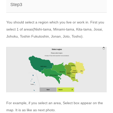
Step3
You should select a region which you live or work in. First you
select 1 of areas(Nishi-tama, Minami-tama, Kita-tama, Josai,
Johoku, Toshin Fukutoshin, Jonan, Joto, Tosho).
For example, if you select an area, Select box appear on the
map. It is as like as next photo.