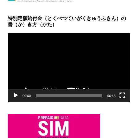
特別定額給付金（とくべつていがくきゅうふきん）の
書（か）き方（かた）
動
画
プ
レ
ー
ヤ
ー
00:00
06:46