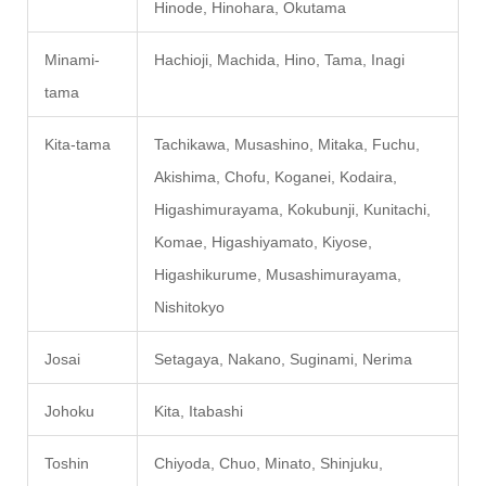
Hinode, Hinohara, Okutama
Minami-
Hachioji, Machida, Hino, Tama, Inagi
tama
Kita-tama
Tachikawa, Musashino, Mitaka, Fuchu,
Akishima, Chofu, Koganei, Kodaira,
Higashimurayama, Kokubunji, Kunitachi,
Komae, Higashiyamato, Kiyose,
Higashikurume, Musashimurayama,
Nishitokyo
Josai
Setagaya, Nakano, Suginami, Nerima
Johoku
Kita, Itabashi
Toshin
Chiyoda, Chuo, Minato, Shinjuku,