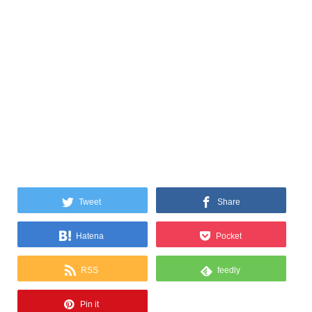
Tweet
Share
Hatena
Pocket
RSS
feedly
Pin it