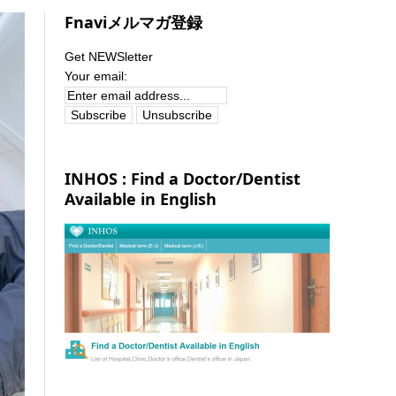
Fnaviメルマガ登録
Get NEWSletter
Your email:
INHOS : Find a Doctor/Dentist
Available in English