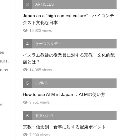
3
ARTICLES
Japan as a “high context culture”：ハイコンテ
クスト文化な日本
19,923 views
4
ケーススタディ
es
イスラム教徒の従業員に対する宗教・文化的配
eurs,
慮とは？
soins
14,065 views
5
LIVING
How to use ATM in Japan ：ATMの使い方
9,751 views
rt
6
多文化共生
宗教・信念別 食事に対する配慮ポイント
7,930 views