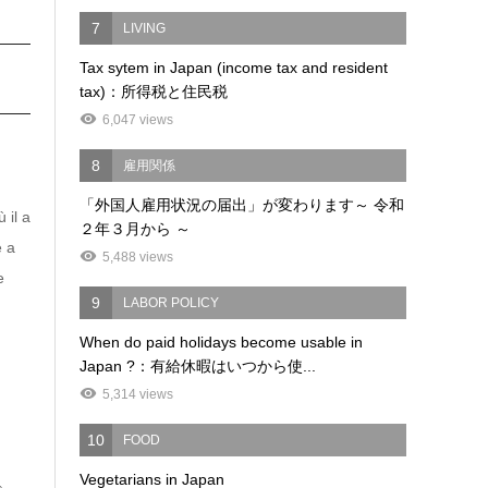
7
LIVING
Tax sytem in Japan (income tax and resident
tax)：所得税と住民税
6,047 views
8
雇用関係
「外国人雇用状況の届出」が変わります～ 令和
 il a
２年３月から ～
e a
5,488 views
e
9
LABOR POLICY
When do paid holidays become usable in
Japan ?：有給休暇はいつから使...
5,314 views
10
FOOD
Vegetarians in Japan