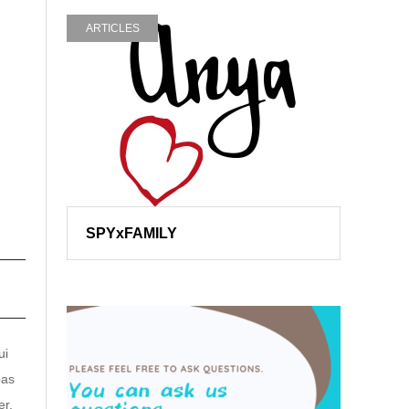
ARTICLES
SPYxFAMILY
ui
pas
er.