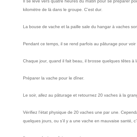
Il se lève vers quatre heures du matin pour se préparer pou
kilomètre de là dans le groupe. C’est dur.
La bouse de vache et la paille sale du hangar à vaches sont
Pendant ce temps, il se rend parfois au pâturage pour voir 
Chaque jour, quand il fait beau, il brosse quelques têtes à la
Préparer la vache pour le dîner.
Le soir, allez au pâturage et retournez 20 vaches à la gran
Vérifiez l’état physique de 20 vaches une par une. Cependa
quelques jours, ou s’il y a une vache en mauvaise santé, c’