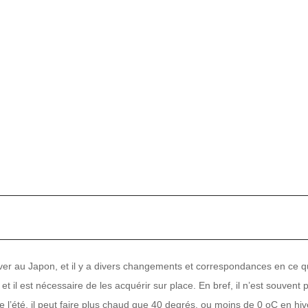
hiver au Japon, et il y a divers changements et correspondances en ce q
t il est nécessaire de les acquérir sur place. En bref, il n’est souvent 
de l’été, il peut faire plus chaud que 40 degrés, ou moins de 0 oC en hiv