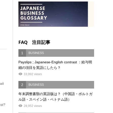
FAQ 注目記事
1
BUSINESS
Payslips ; Japanese-English contrast ：給与明
細の項目を英語にしたら？
33,992 views
ait
2
BUSINESS
年末調整書類の英語版は？（中国語・ポルトガ
ル語・スペイン語・ベトナム語）
est?
28,952 views