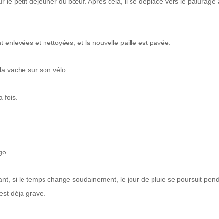
r le petit déjeuner du bœuf. Après cela, il se déplace vers le pâturage 
 enlevées et nettoyées, et la nouvelle paille est pavée.
la vache sur son vélo.
 fois.
ge.
nt, si le temps change soudainement, le jour de pluie se poursuit pen
est déjà grave.