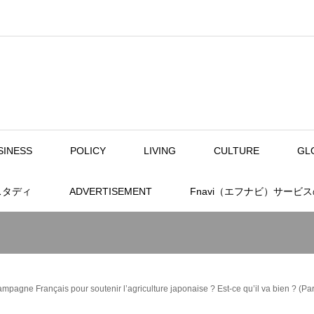
SINESS
POLICY
LIVING
CULTURE
GL
スタディ
ADVERTISEMENT
Fnavi（エフナビ）サービ
campagne Français pour soutenir l’agriculture japonaise ? Est-ce qu’il va bien ? (Par