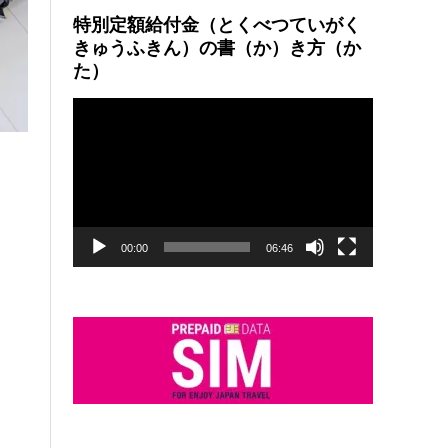
特別定額給付金（とくべつていがく
きゅうふきん）の書（か）き方（か
た）
動
画
プ
レ
ー
ヤ
ー
00:00
06:46