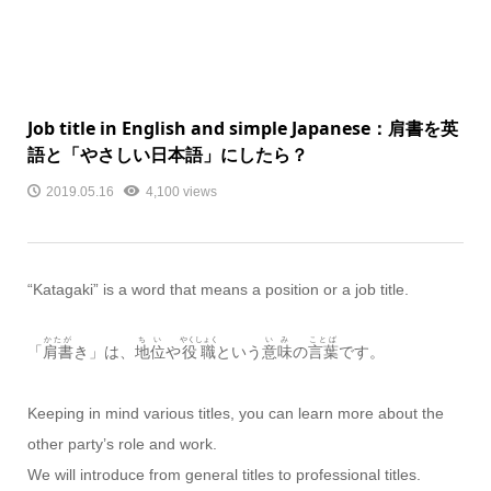
Job title in English and simple Japanese：肩書を英
語と「やさしい日本語」にしたら？
2019.05.16
4,100 views
“Katagaki” is a word that means a position or a job title.
かたが
ちい
やくしょく
いみ
ことば
「
肩書
き」は、
地位
や
役職
という
意味
の
言葉
です。
Keeping in mind various titles, you can learn more about the
other party’s role and work.
We will introduce from general titles to professional titles.