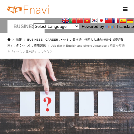
BUSINESS
Powered by
Translate
情報
BUSINESS
,
CAREER
,
やさしい日本語
,
外国人人材向け情報（説明資
料）
,
多文化共生
,
雇用関係
Job title in English and simple Japanese：肩書を英語
と「やさしい日本語」にしたら？