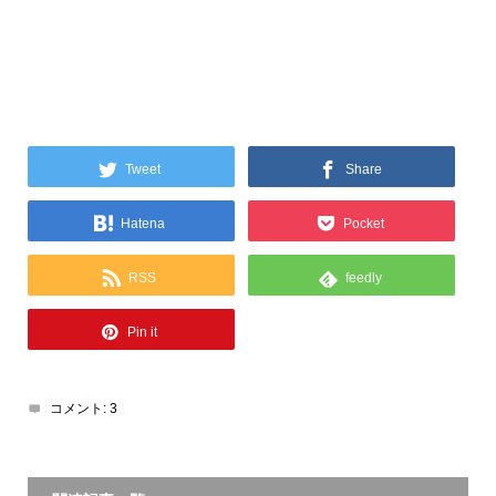
Tweet
Share
Hatena
Pocket
RSS
feedly
Pin it
コメント:
3