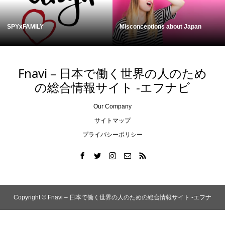
t Japan
Cycling in Japan
Kumejima, Okinawa
Fnavi – 日本で働く世界の人のため
の総合情報サイト -エフナビ
Our Company
サイトマップ
プライバシーポリシー
Copyright ©
Fnavi – 日本で働く世界の人のための総合情報サイト -エフナ
ビ. All Rights Reserved.