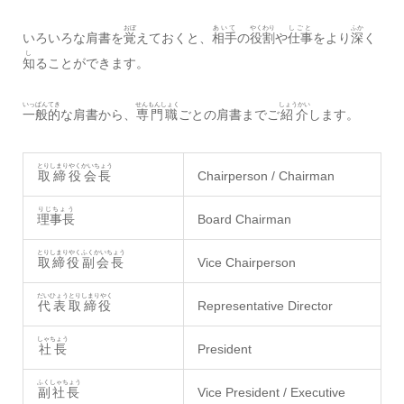
おぼ
あいて
やくわり
しごと
ふか
いろいろな肩書を
覚
えておくと、
相手
の
役割
や
仕事
をより
深
く
し
知
ることができます。
いっぱんてき
せんもんしょく
しょうかい
一般的
な肩書から、
専門職
ごとの肩書までご
紹介
します。
とりしまりやくかいちょう
取締役会長
Chairperson / Chairman
りじちょう
理事長
Board Chairman
とりしまりやくふくかいちょう
取締役副会長
Vice Chairperson
だいひょうとりしまりやく
代表取締役
Representative Director
しゃちょう
社長
President
ふくしゃちょう
副社長
Vice President / Executive