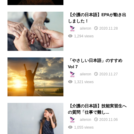
【介護の日本語】EPAが動き出
しました！
aileron
2020.11.28
1,294 views
「やさしい日本語」のすすめ
Vol 7
aileron
2020.11.27
1,321 views
【介護の日本語】技能実習生へ
の質問「仕事で難し...
aileron
2020.11.06
1,055 views