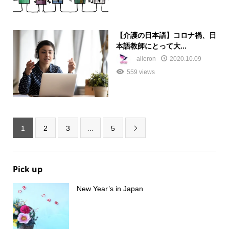
【介護の日本語】コロナ禍、日
本語教師にとって大...
aileron
2020.10.09
559 views
1
2
3
…
5

Pick up
New Year’s in Japan