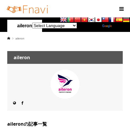
aileron
Powered by
Translate
aileron
aileron
aileronの記事一覧