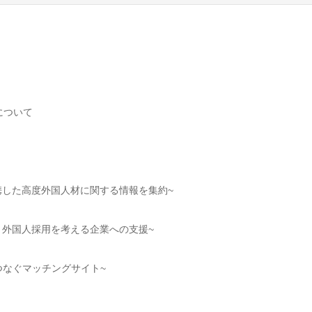
について
携した高度外国人材に関する情報を集約~
と外国人採用を考える企業への支援~
生をつなぐマッチングサイト~