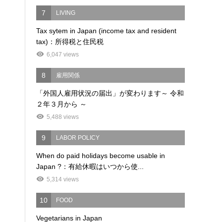
7
LIVING
Tax sytem in Japan (income tax and resident
tax)：所得税と住民税
6,047 views
8
雇用関係
「外国人雇用状況の届出」が変わります～ 令和
２年３月から ～
5,488 views
9
LABOR POLICY
When do paid holidays become usable in
Japan ?：有給休暇はいつから使...
5,314 views
10
FOOD
Vegetarians in Japan