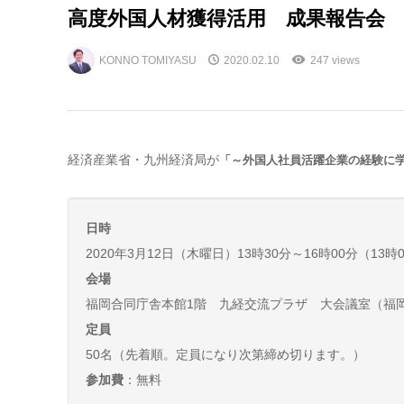
高度外国人材獲得活用 成果報告会
KONNO TOMIYASU
2020.02.10
247 views
経済産業省・九州経済局が
「～外国人社員活躍企業の経験に学
日時
2020年3月12日（木曜日）13時30分～16時00分（13
会場
福岡合同庁舎本館1階 九経交流プラザ 大会議室（福岡市
定員
50名（先着順。定員になり次第締め切ります。）
参加費
：無料