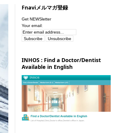
Fnaviメルマガ登録
Get NEWSletter
Your email:
INHOS : Find a Doctor/Dentist
Available in English