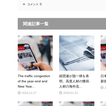
コメント:
0
関連記事一覧
The traffic congestion
経団連が脱一律を表
日本
of the year-end and
明。高度人材の獲得、
新
New Year...
人材の海外流...
2019.12.27
2020.01.23