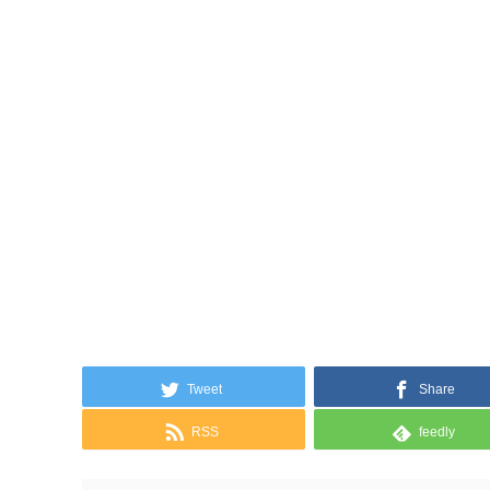
Tweet
Share
RSS
feedly