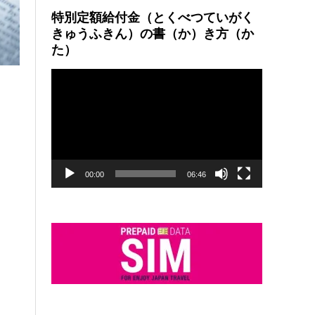
特別定額給付金（とくべつていがく
きゅうふきん）の書（か）き方（か
た）
動
画
プ
レ
ー
ヤ
ー
00:00
06:46