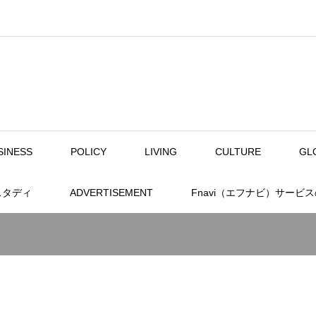
SINESS
POLICY
LIVING
CULTURE
GL
スタディ
ADVERTISEMENT
Fnavi（エフナビ）サービ