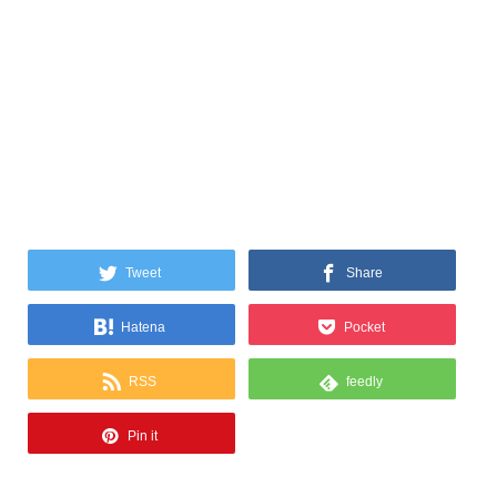
Tweet
Share
Hatena
Pocket
RSS
feedly
Pin it