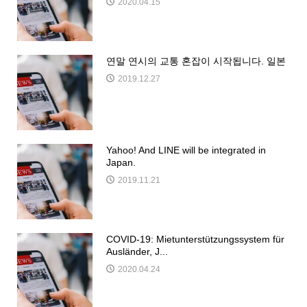
2020.04.15
연말 연시의 교통 혼잡이 시작됩니다. 일본
2019.12.27
Yahoo! And LINE will be integrated in
Japan.
2019.11.21
COVID-19: Mietunterstützungssystem für
Ausländer, J...
2020.04.24