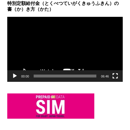
特別定額給付金（とくべつていがくきゅうふきん）の
書（か）き方（かた）
動
画
プ
レ
ー
ヤ
ー
00:00
06:46