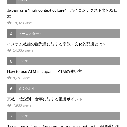
3
ARTICLES
Japan as a “high context culture”：ハイコンテクスト文化な日
本
19,923 views
4
ケーススタディ
イスラム教徒の従業員に対する宗教・文化的配慮とは？
14,065 views
5
LIVING
How to use ATM in Japan ：ATMの使い方
9,751 views
6
多文化共生
宗教・信念別 食事に対する配慮ポイント
7,930 views
7
LIVING
Tax sytem in Japan (income tax and resident tax)：所得税と住