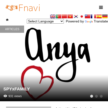
Powered by
Translate
ARTICLES
SPYxFAMILY
931 views
1
2
3