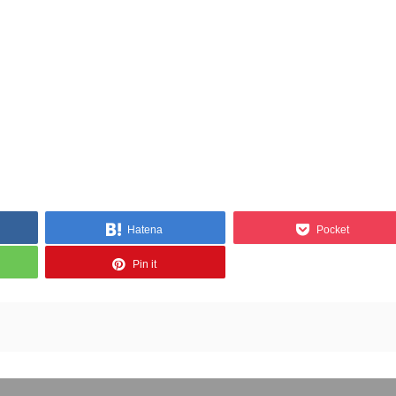
Hatena
Pocket
Pin it