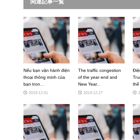
関連記事一覧
Nếu bạn vận hành điện
The traffic congestion
Điệ
thoại thông minh của
of the year-end and
Tru
bạn tron...
New Year...
thể
2019.12.01
2019.12.27