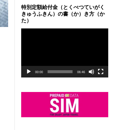
特別定額給付金（とくべつていがく
きゅうふきん）の書（か）き方（か
た）
動
画
プ
レ
ー
ヤ
ー
00:00
06:46