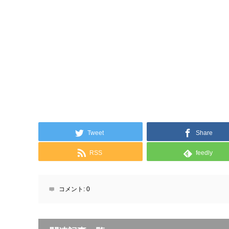
Tweet
Share
RSS
feedly
コメント:
0