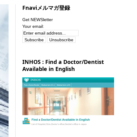
Fnaviメルマガ登録
Get NEWSletter
Your email:
INHOS : Find a Doctor/Dentist
Available in English