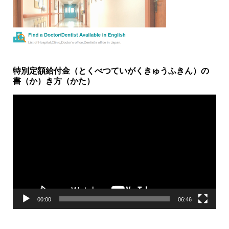
特別定額給付金（とくべつていがくきゅうふきん）の
書（か）き方（かた）
動
画
プ
レ
ー
ヤ
ー
00:00
06:46