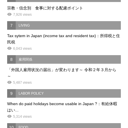
宗教・信念別 食事に対する配慮ポイント
7,926 views
7
LIVING
Tax sytem in Japan (income tax and resident tax)：所得税と住
民税
6,043 views
8
雇用関係
「外国人雇用状況の届出」が変わります～ 令和２年３月から
～
5,487 views
9
LABOR POLICY
When do paid holidays become usable in Japan ?：有給休暇
はい...
5,314 views
10
FOOD