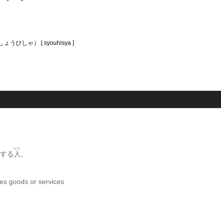
うひしゃ） [ syouhisya ]
ひと
する
人
。
s goods or services