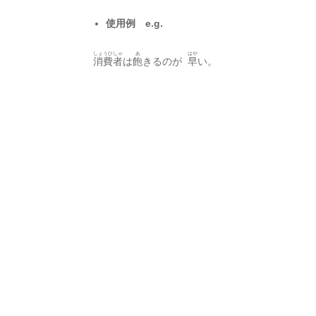
使用例 e.g.
しょうひしゃ
あ
はや
消費者
は
飽
きるのが
早
い。