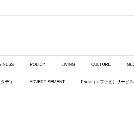
SINESS
POLICY
LIVING
CULTURE
GL
スタディ
ADVERTISEMENT
Fnavi（エフナビ）サービ