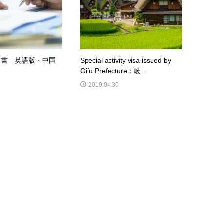
知書 英語版・中国
Special activity visa issued by
Gifu Prefecture：岐...
2019.04.30