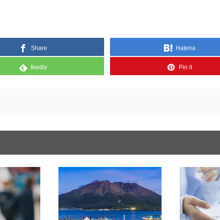
Share
Hatena
feedly
Pin it