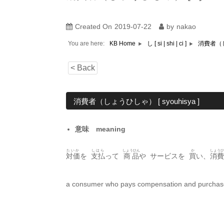
Created On
2019-07-22
by
nakao
You are here:
消費者（しょ
KB Home
し [ si | shi | ci ]
< Back
消費者（しょうひしゃ） [ syouhisya ]
意味 meaning
たいか
しはら
しょうひん
か
しょうひ
対価
を
支払
って
商品
や サービスを
買
い、
消費
a consumer who pays compensation and purchase