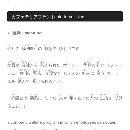
カフェテリアプラン [ cafe‐terrier-plan ]
意味 meaning
かいしゃ
ふくり
こうせい
けいたい
会社
の
福利
厚生
の
形態
の ひとつです。
しゃいん
かいしゃ
あた
よさん
なか
社員
が
会社
から
与
えられた ポイント、
予算
の
中
で リフレッ
じゅうたく
いくじ
かいご
この
あ
シュ、
住宅
、
育児
、
介護
など じぶんの
好
みに
合
う サービ
えら
う
スを
選
んで
受
けられること。
かいご
びょうき
ひと
とし
ひと
せいかつ
たす
（
介護
とは
病気
に なった
人
や
年
をとった
人
の
生活
を
助
け
ること。）
a company welfare program in which employees can obtain