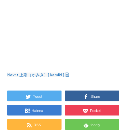
Next
上期（かみき）[ kamiki ]
Tweet
Share
Hatena
Pocket
RSS
feedly