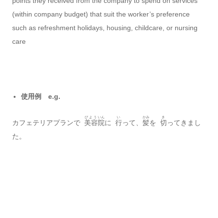
points they received from the company to spend on services
(within company budget) that suit the worker’s preference
such as refreshment holidays, housing, childcare, or nursing
care
使用例 e.g.
びよう
いん
い
かみ
き
カフェテリアプランで
美容
院
に
行
って、
髪
を
切
ってきまし
た。